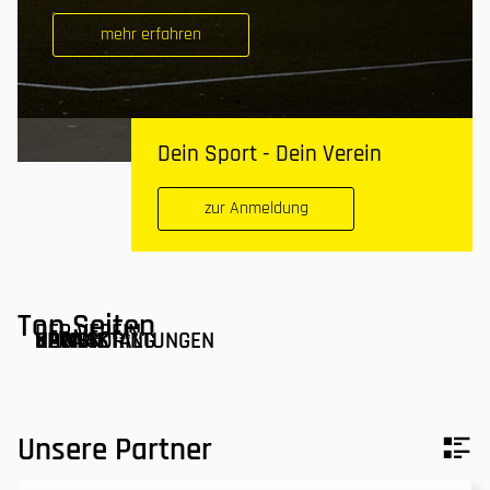
mehr erfahren
Dein Sport - Dein Verein
zur Anmeldung
Top Seiten
DER VEREIN
ANPRECHPARTNER
SPONSORING
NEWS
VERANSTALTUNGEN
KONTAKT
DAMEN
Unsere Partner