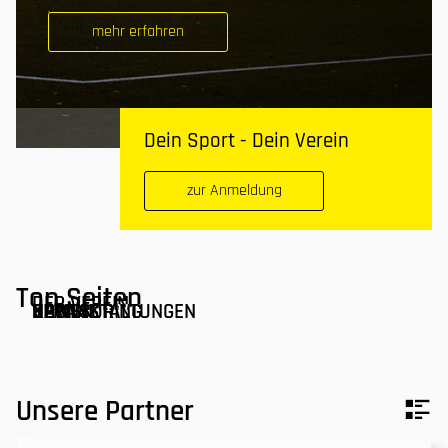
mehr erfahren
Dein Sport - Dein Verein
zur Anmeldung
Top Seiten
DER VEREIN
ANPRECHPARTNER
SPONSORING
NEWS
VERANSTALTUNGEN
KONTAKT
DAMEN
Unsere Partner